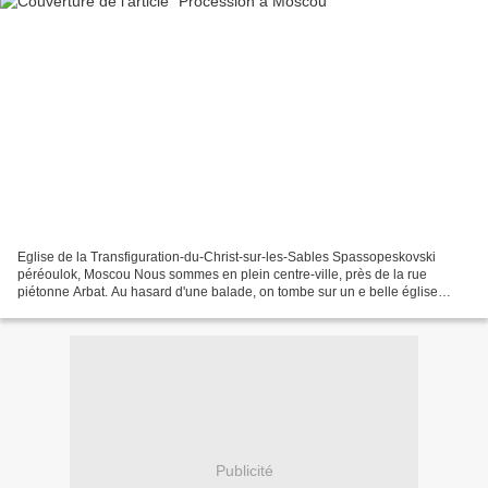
Eglise de la Transfiguration-du-Christ-sur-les-Sables Spassopeskovski
péréoulok, Moscou Nous sommes en plein centre-ville, près de la rue
piétonne Arbat. Au hasard d'une balade, on tombe sur un e belle église
comme il y en a tellement à Moscou. Celle-ci...
Publicité