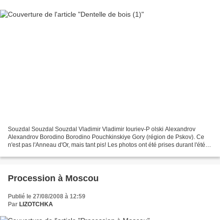
Souzdal Souzdal Souzdal Vladimir Vladimir Iouriev-P olski Alexandrov
Alexandrov Borodino Borodino Pouchkinskiye Gory (région de Pskov). Ce
n'est pas l'Anneau d'Or, mais tant pis! Les photos ont été prises durant l'été
2007, sauf la dernière qui date de...
Procession à Moscou
Publié le 27/08/2008 à 12:59
Par
LIZOTCHKA