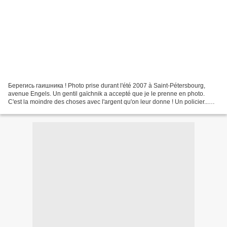
Берегись гаишника ! Photo prise durant l'été 2007 à Saint-Pétersbourg,
avenue Engels. Un gentil gaïchnik a accepté que je le prenne en photo.
C'est la moindre des choses avec l'argent qu'on leur donne ! Un policier...
Гаишник... Gaïchnik... Aïe, aïe,...