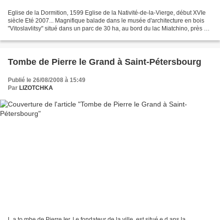
Eglise de la Dormition, 1599 Eglise de la Nativité-de-la-Vierge, début XVIe
siècle Eté 2007... Magnifique balade dans le musée d'architecture en bois
"Vitoslavlitsy" situé dans un parc de 30 ha, au bord du lac Miatchino, près de
Novgorod . Il doit son...
Tombe de Pierre le Grand à Saint-Pétersbourg
Publié le 26/08/2008 à 15:49
Par
LIZOTCHKA
L a to mbe de Pierre Ier, l e fondateur de la ville, est situé e d ans la