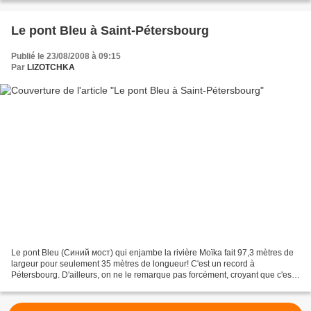
Le pont Bleu à Saint-Pétersbourg
Publié le 23/08/2008 à 09:15
Par
LIZOTCHKA
Le pont Bleu (Синий мост) qui enjambe la rivière Moïka fait 97,3 mètres de
largeur pour seulement 35 mètres de longueur! C'est un record à
Pétersbourg. D'ailleurs, on ne le remarque pas forcément, croyant que c'est
une partie de la place Saint-Isaac....