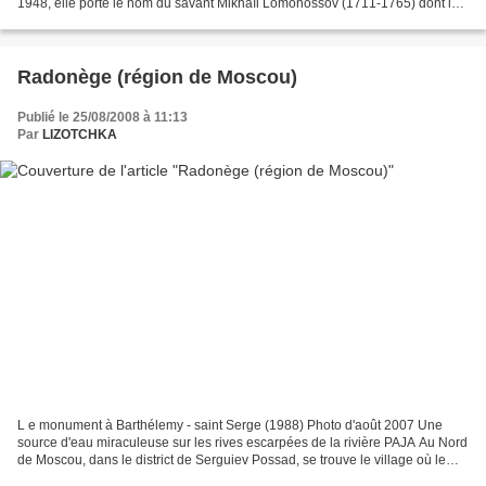
1948, elle porte le nom du savant Mikhaïl Lomonossov (1711-1765) dont le
laboratoire de mosaïques se trouvait...
Radonège (région de Moscou)
Publié le 25/08/2008 à 11:13
Par
LIZOTCHKA
L e monument à Barthélemy - saint Serge (1988) Photo d'août 2007 Une
source d'eau miraculeuse sur les rives escarpées de la rivière PAJA Au Nord
de Moscou, dans le district de Serguiev Possad, se trouve le village où le
petit Barthélemy (futur saint Serge...