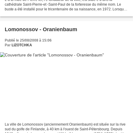
cathédrale Saint-Pierre-et -Saint-Paul de la forteresse du même nom. Le
buste a été installé pour le tricentenaire de sa naissance, en 1972. Lorsque
Pierre Ier meurt le 28 janvier...
Lomonossov - Oranienbaum
Publié le 25/08/2008 à 15:06
Par
LIZOTCHKA
La ville de Lomonossov (anciennement Oranienbaum) est située sur la rive
sud du golfe de Finlande, à 40 km à l'ouest de Saint-Pétersbourg. Depuis