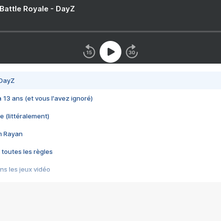
 Battle Royale - DayZ
 DayZ
 a 13 ans (et vous l'avez ignoré)
e (littéralement)
im Rayan
 toutes les règles
s les jeux vidéo
us choquant de Rockstar ? - Le scandale BULLY
e plus moche de Steam