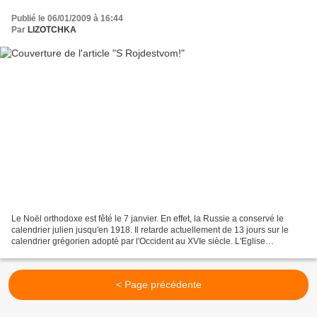
Publié le 06/01/2009 à 16:44
Par
LIZOTCHKA
Le Noël orthodoxe est fêté le 7 janvier. En effet, la Russie a conservé le
calendrier julien jusqu'en 1918. Il retarde actuellement de 13 jours sur le
calendrier grégorien adopté par l'Occident au XVIe siècle. L'Eglise
orthodoxe continue néanmoins à utiliser...
< Page précédente