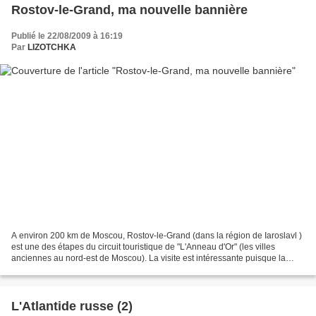
Rostov-le-Grand, ma nouvelle bannière
Publié le 22/08/2009 à 16:19
Par
LIZOTCHKA
A environ 200 km de Moscou, Rostov-le-Grand (dans la région de Iaroslavl )
est une des étapes du circuit touristique de "L'Anneau d'Or" (les villes
anciennes au nord-est de Moscou). La visite est intéressante puisque la
premi ère mention de Rostov remonte...
L'Atlantide russe (2)