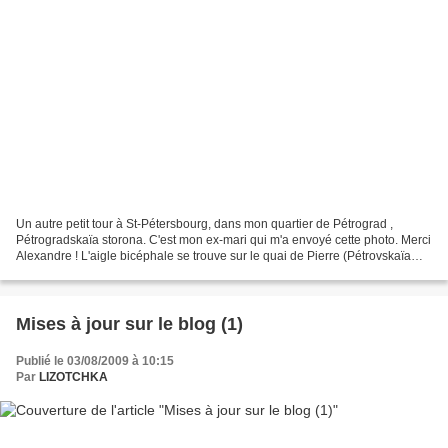
Un autre petit tour à St-Pétersbourg, dans mon quartier de Pétrograd ,
Pétrogradskaïa storona. C'est mon ex-mari qui m'a envoyé cette photo. Merci
Alexandre ! L'aigle bicéphale se trouve sur le quai de Pierre (Pétrovskaïa
nab.), sur la grille du petit...
Mises à jour sur le blog (1)
Publié le 03/08/2009 à 10:15
Par
LIZOTCHKA