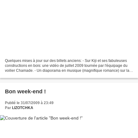
Quelques mises à jour sur des billets anciens: - Sur Kiji et ses fabuleuses
constructions en bois: une vidéo de juillet 2009 tournée par l'équipage du
voilier Chamade. - Un diaporama en musique (magnifique romance) sur la
légendaire ballerine devenue...
Bon week-end !
Publié le 31/07/2009 à 23:49
Par
LIZOTCHKA