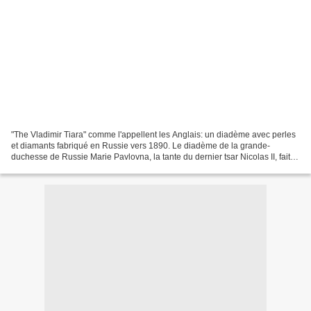
"The Vladimir Tiara" comme l'appellent les Anglais: un diadème avec perles
et diamants fabriqué en Russie vers 1890. Le diadème de la grande-
duchesse de Russie Marie Pavlovna, la tante du dernier tsar Nicolas II, fait
aujourd'hui partie des bijoux personnels...