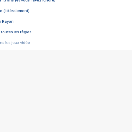
 a 13 ans (et vous l'avez ignoré)
e (littéralement)
im Rayan
 toutes les règles
s les jeux vidéo
us choquant de Rockstar ? - Le scandale BULLY
e plus moche de Steam
du RÊVE tourne au CAUCHEMAR
pendant 8 heures
it… à tort
umiliés par un jeu vidéo
ire - Final Fantasy 8
ti un empire - Age of Empires