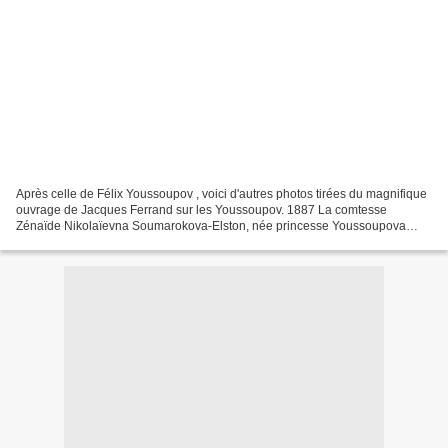
Après celle de Félix Youssoupov , voici d'autres photos tirées du magnifique
ouvrage de Jacques Ferrand sur les Youssoupov. 1887 La comtesse
Zénaïde Nikolaïevna Soumarokova-Elston, née princesse Youssoupova
(1861-1939) en costume russe, dans l'attente...