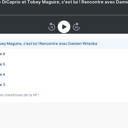
 DiCaprio et Tobey Maguire, c'est lui ! Rencontre avec Dam
bey Maguire, c'est lui ! Rencontre avec Damien Witecka
e 6
e 5
e 4
e 3
s créatrices de la VF !
e 2
e 1
e Mektoub My Love arrive enfin ! Rencontre avec Shaïn Boumedine et Sal