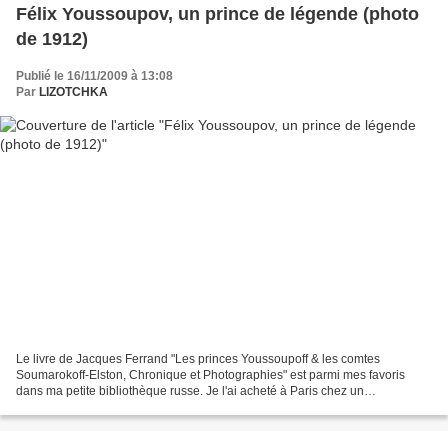
Félix Youssoupov, un prince de légende (photo
de 1912)
Publié le 16/11/2009 à 13:08
Par
LIZOTCHKA
Le livre de Jacques Ferrand "Les princes Youssoupoff & les comtes
Soumarokoff-Elston, Chronique et Photographies" est parmi mes favoris
dans ma petite bibliothèque russe. Je l'ai acheté à Paris chez un
bouquiniste, il y a un peu plus de dix ans (que le...