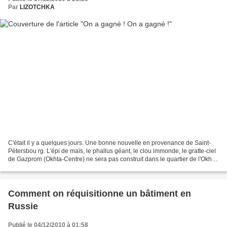
Par
LIZOTCHKA
C'était il y a quelques jours. Une bonne nouvelle en provenance de Saint-
Pétersbou rg. L'épi de maïs, le phallus géant, le clou immonde, le gratte-ciel
de Gazprom (Okhta-Centre) ne sera pas construit dans le quartier de l'Okhta,
près du centre historique...
Comment on réquisitionne un bâtiment en
Russie
Publié le 04/12/2010 à 01:58