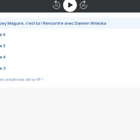
bey Maguire, c'est lui ! Rencontre avec Damien Witecka
e 6
e 5
e 4
e 3
s créatrices de la VF !
e 2
e 1
e Mektoub My Love arrive enfin ! Rencontre avec Shaïn Boumedine et Sal
i : après Toni en famille
elle réalise le bouleversant Dites lui que je l'aime