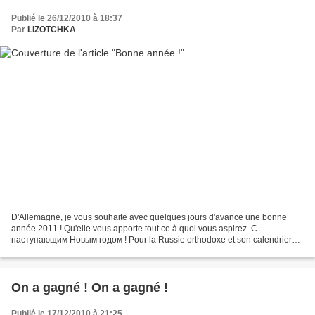
Publié le 26/12/2010 à 18:37
Par
LIZOTCHKA
D'Allemagne, je vous souhaite avec quelques jours d'avance une bonne
année 2011 ! Qu'elle vous apporte tout ce à quoi vous aspirez. С
наступающим Новым годом ! Pour la Russie orthodoxe et son calendrier
julien, il reste encore Noël à fêter, le 7 janvier...
On a gagné ! On a gagné !
Publié le 17/12/2010 à 21:25