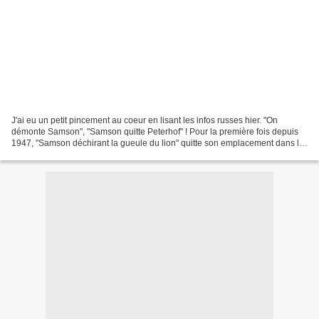
J'ai eu un petit pincement au coeur en lisant les infos russes hier. "On
démonte Samson", "Samson quitte Peterhof" ! Pour la première fois depuis
1947, "Samson déchirant la gueule du lion" quitte son emplacement dans le
parc inférieur de Peterhof ! Provisoirement,...