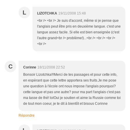
L
LIZOTCHKA
19/11/2008 15:48
<br /> <br /> Je suis d'accord, même si je pense que
l'anglais peut être pris en deuxième langue. c'est une
langue assez facile. Si elle est bien enseignée (c'est
l'autre grand<br /> problème!)...<br /> <br /> <br />
<br />
C
Corinne
18/11/2008 22:52
Bonsoir Lizotchka!!!Merci de tes passages et pour cette info,
en espèrant que cette lettre apportera ses fruits.Je me pose
une question à l'école ont nous impose l'anglais pourquoi?
cette langue et pas une autre? pour ma part l'anglais c'est pas
ma tasse de thé! lolOui je soutien et aime la Russie comme toi
de tout mon coeur, je te dit à bientôt et bisous Corinne
Répondre