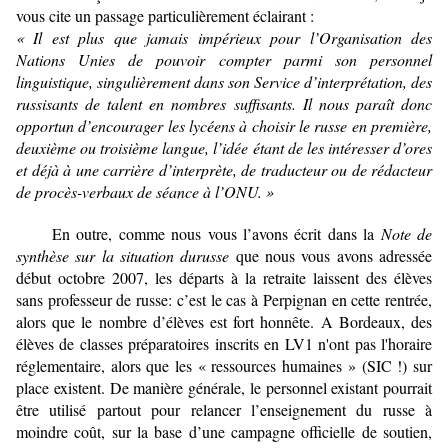
vous cite un passage particulièrement éclairant :
« Il est plus que jamais impérieux pour l’Organisation des
Nations Unies de pouvoir compter
parmi son personnel
linguistique, singulièrement dans son Service d’interprétation, des
russisants de talent en nombres suffisants. Il nous paraît donc
opportun d’encourager les
lycéens à choisir le russe en première,
deuxième ou troisième langue, l’idée étant de les
intéresser d’ores
et déjà à une carrière d’interprète, de traducteur ou de rédacteur
de
procès-verbaux de séance à l’ONU. »
En outre, comme nous vous l’avons écrit dans la
Note de
synthèse sur la situation du
russe
que nous vous avons adressée
début octobre 2007, les départs à la retraite laissent des
élèves
sans professeur de russe: c’est le cas à Perpignan en cette rentrée,
alors que le nombre
d’élèves est fort honnête. A Bordeaux, des
élèves de classes préparatoires inscrits en LV1
n'ont pas l'horaire
réglementaire, alors que les « ressources humaines » (SIC !) sur
place
existent. De manière générale, le personnel existant pourrait
être utilisé partout pour relancer
l’enseignement du russe à
moindre coût, sur la base d’une campagne officielle de soutien,