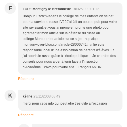
F
FCPE Montigny le Bretonneux
18/02/2009 01:12
Bonjour Lizotchkadans le collège de mes enfants on se bat
pour la survie du russe LV2?J'ai fait un peu de pub pour votre
site ravissant, et vous ai même emprunté une photo pour
agrémenter mon article sur la défense du russe au
collège.Mon dernier article sur ce sujet : http://fcpe-
montigny.over-blog.com/article-28006741.htmlje suis
responsable local d'une assoication de parents d'élèves. Et
j'ai appris le russe grâce à l'école publique... Je cherche des
conseils pour nous aider à tenir face à l'inspection
d'Académie. Bravo pour votre site. François ANDRE
Répondre
K
kéline
23/11/2008 08:49
merci pour cette info qui peut être très utile à l'occasion
Répondre