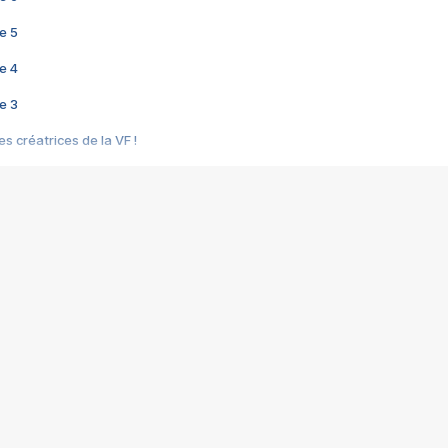
e 5
e 4
e 3
s créatrices de la VF !
e 2
e 1
e Mektoub My Love arrive enfin ! Rencontre avec Shaïn Boumedine et Sal
i : après Toni en famille
elle réalise le bouleversant Dites lui que je l'aime
ais ! Rencontre autour de Vie privée de Rebecca Zlotowski
 de Marguerite, Grave... Rencontre avec Ella Rumpf
 Les Rêveurs, un film intime sur la santé mentale