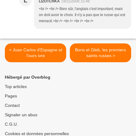
L
LIZOTCHKA
19/11/2008 15:46
<br /> <br /> Bien sûr, l'anglais c'est important, mais
on doit avoir le choix. Il n'y a pas que le russe qui est
menacé.<br /> <br /> <br /> <br />
< Juan Carlos d'Espagne et
Boris et Gleb, les premiers
l'ours ivre
saints russes >
Hébergé par Overblog
Top articles
Pages
Contact
Signaler un abus
C.G.U.
Cookies et données personnelles