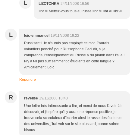
L
LIZOTCHKA
24/11/2008 16:56
<br /> Mettez-vous tous au russe!<br /> <br /> <br />
L
loic-emmanuel
19/11/2008 19:22
Russisant ! Je n'aurais pas employé ce mot. J'aurais
volontiers penché pour Russophone.Ceci dir, si je
comprends, l'enseignement du Russe a du plomb dans l'aile !
N'y a t-il pas suffisamment d'étudiants en cette langue ?
Amicalement. Loic
Répondre
R
revelise
19/11/2008 18:43
Une lettre très intéressante à lire, et merci de nous l'avoir fait
découvrir, et j'espère qu'il y aura une réponse positive, je
trouve cela scandaleux d'écarter ainsi le russe des écoles et
des universités, j'irai voir sur le site plus tard, bonne soirée
bisous