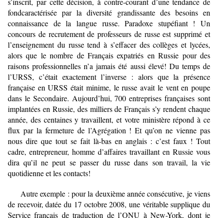
s’inscrit, par cette décision, à contre-courant d’une tendance de
fond
caractérisée par la diversité grandissante des besoins en
connaissance de la langue russe.
Paradoxe stupéfiant ! Un
concours de recrutement de professeurs de russe est supprimé et
l’enseignement du russe tend à s’effacer des collèges et lycées,
alors que le nombre de
Français expatriés en Russie pour des
raisons professionnelles n’a jamais été aussi élevé! Du
temps de
l’URSS, c’était exactement l’inverse : alors que la présence
française en URSS était
minime, le russe avait le vent en poupe
dans le Secondaire. Aujourd’hui, 700 entreprises
françaises sont
implantées en Russie, des milliers de Français s’y rendent chaque
année, des
centaines y travaillent, et votre ministère répond à ce
flux par la fermeture de l’Agrégation !
Et qu’on ne vienne pas
nous dire que tout se fait là-bas en anglais : c’est faux ! Tout
cadre,
entrepreneur, homme d’affaires travaillant en Russie vous
dira qu’il ne peut se passer du russe
dans son travail, la vie
quotidienne et les contacts!
Autre exemple : pour la deuxième année consécutive, je viens
de recevoir, datée du 17
octobre 2008, une véritable supplique du
Service français de traduction de l’ONU à New-
York, dont je