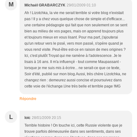
M
Michaël GRABARCZYK
29/01/2009 01:10
Ah ! Lizotchka, la vie me serait terrible si votre blog n'existait
pas ! Il y a chez vous quelque chose de simple et d'efficace...
une certaine pédagogie qui fait que non seulement on se sent
bien au milieu de vos pages, mais on apprend toujours plus
et toujours mieux en vous lisant. Pour ma part, j'ajouterai
qu'un retour vers le pssé, vers mon passé, s'opère quand je
vous rend visite. Peut-être est-ce en raison de mes origines ?
Ici, c'est plutôt Troyat qui me ramène à l'adolescence. Je le
lisais à 16 ans. Il m'a influençé - tout comme Maupassant -
lorsque je me suis mis à écrire... ne serait-ce que ce texte,
Soir d'été, publié sur mon blog.Aussi, très chère Lizotchka, ne
changez rien : demeurez aussi concise et poursuivez dans
cette voie de l'échange.Une très belle et terrible page !MG
Répondre
L
loic
28/01/2009 20:15
Terrible histoire ! On touche ici, cette Russie violente que je
trouve parfois démeusurée dans ses sentiments, dans ses