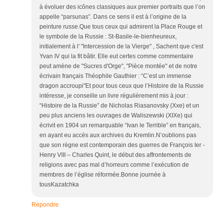
à évoluer des icônes classiques aux premier portraits que l’on
appelle “parsunas”. Dans ce sens il est à l’origine de la
peinture russe.Que tous ceux qui admirent la Place Rouge et
le symbole de la Russie : St-Basile-le-bienheureux,
initialement à l' "Intercession de la Vierge" , Sachent que c'est
Yvan IV qui la fit bâtir. Elle eut certes comme commentaire
peut amène de "Sucres d'Orge", "Pièce montée" et de notre
écrivain français Théophile Gauthier : “C’est un immense
dragon accroupi"Et pour tous ceux que l’Histoire de la Russie
intéresse, je conseille un livre régulièrement mis à jour :
“Histoire de la Russie” de Nicholas Riasanovsky (Xxe) et un
peu plus anciens les ouvrages de Waliszewski (XIXe) qui
écrivit en 1904 un remarquable “Ivan le Terrible” en français,
en ayant eu accès aux archives du Kremlin.N’oublions pas
que son règne est contemporain des guerres de François Ier -
Henry VIII – Charles Quint, le début des affrontements de
religions avec pas mal d’horreurs comme l’exécution de
membres de l’église réformée.Bonne journée à
tousKazatchka
Répondre