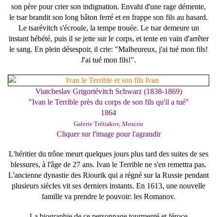
son père pour crier son indignation. Envahi d'une rage démente,
le tsar brandit son long bâton ferré et en frappe son fils au hasard.
Le tsarévitch s'écroule, la tempe trouée. Le tsar demeure un
instant hébété, puis il se jette sur le corps, et tente en vain d'arrêter
le sang. En plein désespoir, il crie: "Malheureux, j'ai tué mon fils!
J'ai tué mon fils!".
Viatcheslav Grigoriévitch Schwarz (1838-1869)
"Ivan le Terrible près du corps de son fils qu'il a tué"
1864
Galerie Trétiakov, Moscou
Cliquer sur l'image pour l'agrandir
L'héritier du trône meurt quelques jours plus tard des suites de ses
blessures, à l'âge de 27 ans. Ivan le Terrible ne s'en remettra pas.
L'ancienne dynastie des Riourik qui a régné sur la Russie pendant
plusieurs siècles vit ses derniers instants. En 1613, une nouvelle
famille va prendre le pouvoir: les Romanov.
La biographie de ce personnage tourmenté et féroce