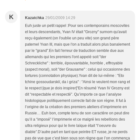
K
Kazatchka
29/01/2009 14:29
Euh juste un petit rappel :Pour ses contemporains moscovites
et leurs descendants, Yvan IV était "Grozny" surnom qu'avait
reçu également (on l'oublie un peu vite) son grand père
paternel Yvan III, mais que l'on a traduit alors plus banalement
par le "grand".En fait l'erreur de traduction semble due aux
allemands qui les premiers l'ont appelé soit "der
Schreckliche" : terrible, épouvantable, horrible , effroyable
(aspect moral), soit "der Grausame" : celui qui occasionne des
tortures (connotation physique).Yvan dit de lui-même : "Eto
tchine gossoudarskiï, da i griza" : “Ainsi le veulent mon rang et
le respect [que je dois inspirer]”En résumé Yvan IV Grozny est
dit “respectable et respecté”. Qu’importe ce que l’analyse
histologique politiquement correcte fait de son règne. Il fut à
l’origine de la création des premiers ateliers d’imprimerie en
Russie… Euh bon, compte tenu de son caractère on peut dire
qu’il a “imposé” l’imprimerie et ce malgré les rebellions des
ultra religieux pour qui le livre laïque était “l’oeuvre du
diable”.D’autre part en tant que peintre ET russe, je ne perds
pas de vue que c’est bien sous son règne que l’on commença