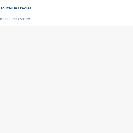
 toutes les règles
s les jeux vidéo
us choquant de Rockstar ? - Le scandale BULLY
e plus moche de Steam
du RÊVE tourne au CAUCHEMAR
pendant 8 heures
it… à tort
umiliés par un jeu vidéo
ire - Final Fantasy 8
ti un empire - Age of Empires
story DOFUS
tard, il crée l'un des pires jeux de tous les temps, MindsEye.