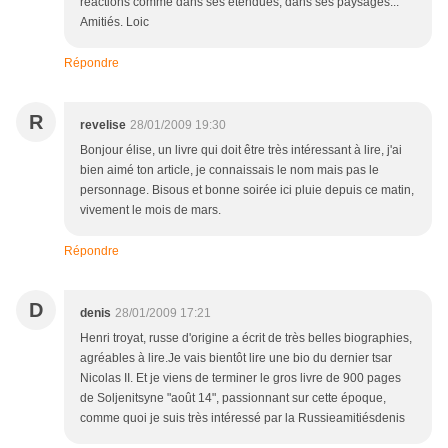
réactions comme dans ses étendues, dans ses paysages...
Amitiés. Loic
Répondre
R
revelise
28/01/2009 19:30
Bonjour élise, un livre qui doit être très intéressant à lire, j'ai
bien aimé ton article, je connaissais le nom mais pas le
personnage. Bisous et bonne soirée ici pluie depuis ce matin,
vivement le mois de mars.
Répondre
D
denis
28/01/2009 17:21
Henri troyat, russe d'origine a écrit de très belles biographies,
agréables à lire.Je vais bientôt lire une bio du dernier tsar
Nicolas II. Et je viens de terminer le gros livre de 900 pages
de Soljenitsyne "août 14", passionnant sur cette époque,
comme quoi je suis très intéressé par la Russieamitiésdenis