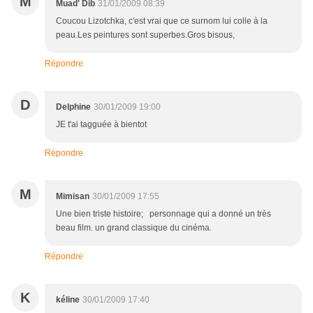
M
Muad' Dib
31/01/2009 08:39
Coucou Lizotchka, c'est vrai que ce surnom lui colle à la
peau.Les peintures sont superbes.Gros bisous,
Répondre
D
Delphine
30/01/2009 19:00
JE t'ai tagguée à bientot
Répondre
M
Mimisan
30/01/2009 17:55
Une bien triste histoire; personnage qui a donné un très
beau film. un grand classique du cinéma.
Répondre
K
kéline
30/01/2009 17:40