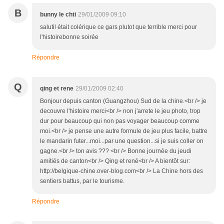
B
bunny le chti
29/01/2009 09:10
salutil était colérique ce gars plutot que terrible merci pour
l'histoirebonne soirée
Répondre
Q
qing et rene
29/01/2009 02:40
Bonjour depuis canton (Guangzhou) Sud de la chine.<br /> je
decouvre l'histoire merci<br /> non j'arrete le jeu photo, trop
dur pour beaucoup qui non pas voyager beaucoup comme
moi.<br /> je pense une autre formule de jeu plus facile, battre
le mandarin futer...moi...par une question...si je suis coller on
gagne.<br /> ton avis ??? <br /> Bonne journée du jeudi
amitiés de canton<br /> Qing et rené<br /> A bientôt sur:
http://belgique-chine.over-blog.com<br /> La Chine hors des
sentiers battus, par le tourisme.
Répondre