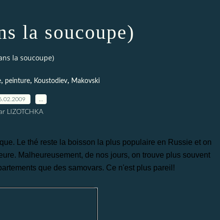
ns la soucoupe)
ans la soucoupe)
,
,
,
e
peinture
Koustodiev
Makovski
6.02.2009
…
ar LIZOTCHKA
ique. Le thé reste la boisson la plus populaire en Russie et on
e heure. Malheureusement, de nos jours, on trouve plus souvent
partements que des samovars. Ce n'est plus pareil!