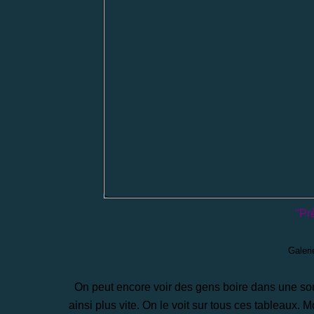
"Pr
Galeri
On peut encore voir des gens boire dans une souc
ainsi plus vite. On le voit sur tous ces tableaux. 