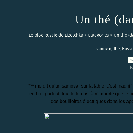
Un thé (da
Le blog Russie de Lizotchka
>
Categories
>
Un thé (d
,
,
samovar
thé
Russi
1
P
*** me dit qu'un samovar sur la table, c'est magnif
en boit partout, tout le temps, à n'importe quell
des bouilloires électriques dans les ap