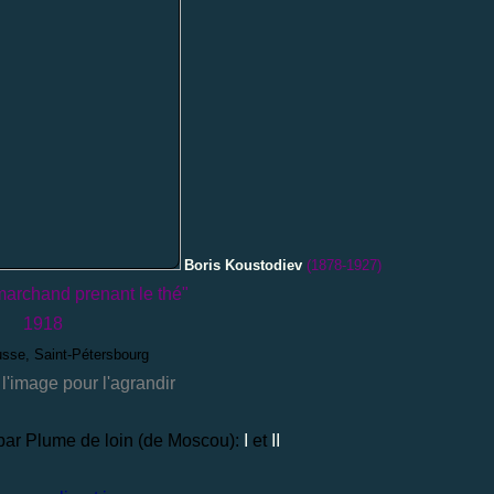
Boris Koustodiev
(1878-1927)
archand prenant le thé"
1918
sse, Saint-Pétersbourg
 l'image pour l'agrandir
 par Plume de loin (de Moscou):
I
et
II