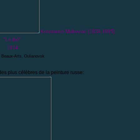
Konstantin Makovski (1839-1915)
"Le thé"
1914
 Beaux-Arts, Oulianovsk
des plus célèbres de la peinture russe: