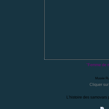
"Femme de m
Musée Ru
Cliquer sur
L'histoire des samovars