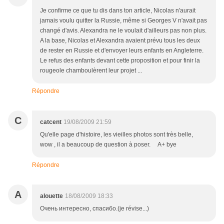
Je confirme ce que tu dis dans ton article, Nicolas n'aurait
jamais voulu quitter la Russie, même si Georges V n'avait pas
changé d'avis. Alexandra ne le voulait d'ailleurs pas non plus.
A la base, Nicolas et Alexandra avaient prévu tous les deux
de rester en Russie et d'envoyer leurs enfants en Angleterre.
Le refus des enfants devant cette proposition et pour finir la
rougeole chamboulèrent leur projet ...
Répondre
C
catcent
19/08/2009 21:59
Qu'elle page d'histoire, les vieilles photos sont très belle,
wow , il a beaucoup de question à poser. A+ bye
Répondre
A
alouette
18/08/2009 18:33
Очень интересно, спасибо.(je révise...)