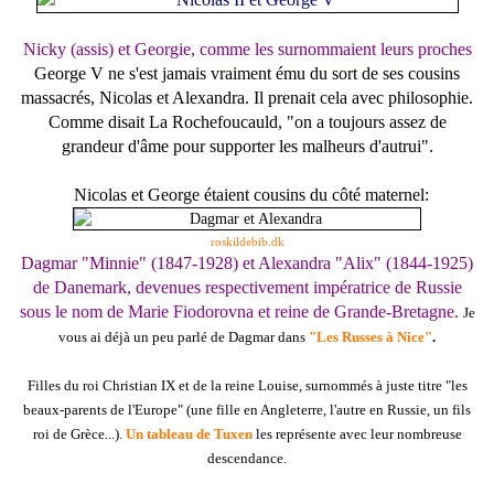
Nicky (assis) et Georgie, comme les surnommaient leurs proches
George V ne s'est jamais vraiment ému du sort de ses cousins
massacrés, Nicolas et Alexandra. Il prenait cela avec philosophie.
Comme disait La Rochefoucauld, "on a toujours assez de
grandeur d'âme pour supporter les malheurs d'autrui".
Nicolas et George étaient cousins du côté maternel:
roskildebib.dk
Dagmar "Minnie" (1847-1928) et Alexandra "Alix"
(1844-1925)
de Danemark, devenues respectivement impératrice de Russie
sous le nom de Marie Fiodorovna et reine de Grande-Bretagne.
J
e
vous ai déjà un peu parlé de Dagmar dans
"Les Russes à Nice"
.
Filles du roi Christian IX et de la reine Louise, surnommés à juste titre "les
beaux-parents de l'Europe" (une fille en Angleterre, l'autre en Russie, un fils
roi de Grèce...).
Un tableau de Tuxen
les représente avec leur nombreuse
descendance.