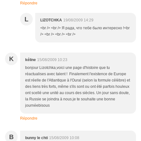
Répondre
L
LIZOTCHKA
19/08/2009 14:29
<br /> <br /> Я рада, что тебе было интересно !<br
/> <br /> <br /> <br />
K
kéline
15/08/2009 10:23
bonjour Lizotchka,voici une page d'histoire que tu
réactualises avec talent ! Finalement l'existence de Europe
est réelle de l'Atlantique à l'Oural (selon la formule célèbre) et
des liens très forts, même s'ils sont ou ont été parfois houleux
ont scellé une unité au cours des siècles. Un jour sans doute,
la Russie se joindra à nous.je te souhaite une bonne
journéebisous
Répondre
B
bunny le chti
15/08/2009 10:08