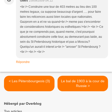
Gilles
25/09/2009 04:12
<br /> Construire une tour de 403 metres au lieu des 100
metres legaux, ca suppose beaucoup d'argent ..... pour faire
taire les reticences aussi bien locales que nationales.
Gazprom en a et ne va quand<br /> meme pas s'encombrer
de considerations historiques ou esthetiques !<br /> <br /> Ce
que je ne comprends pas, quand meme, c'est pourquoi
absolument construire cette tour, au demeurant pas laide, au
sein du St Petersbourg historique et pas a Moscou?
Quelqu'un aurait-il interet a<br /> "arroser" St Petersbourg ?
<br /> <br /> <br />
Répondre
< Les Pétersbourgeois (3)
Le bal de 1903 à la cour de
Russie >
Hébergé par Overblog
Top articles