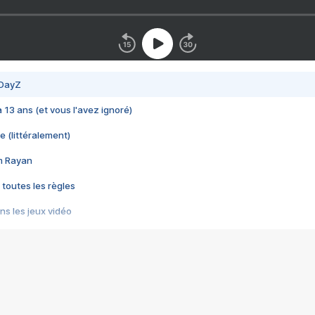
 DayZ
 a 13 ans (et vous l'avez ignoré)
e (littéralement)
im Rayan
 toutes les règles
s les jeux vidéo
us choquant de Rockstar ? - Le scandale BULLY
e plus moche de Steam
du RÊVE tourne au CAUCHEMAR
pendant 8 heures