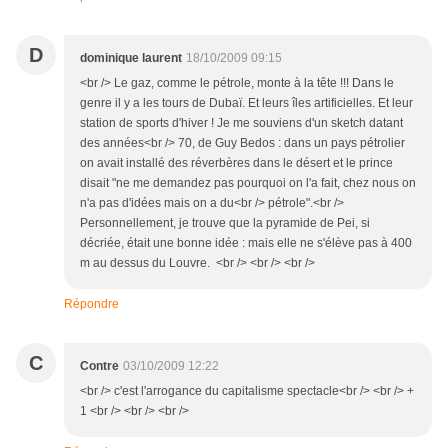
D
dominique laurent
18/10/2009 09:15
<br /> Le gaz, comme le pétrole, monte à la tête !!! Dans le
genre il y a les tours de Dubaï. Et leurs îles artificielles. Et leur
station de sports d'hiver ! Je me souviens d'un sketch datant
des années<br /> 70, de Guy Bedos : dans un pays pétrolier
on avait installé des réverbères dans le désert et le prince
disait "ne me demandez pas pourquoi on l'a fait, chez nous on
n'a pas d'idées mais on a du<br /> pétrole".<br />
Personnellement, je trouve que la pyramide de Pei, si
décriée, était une bonne idée : mais elle ne s'élève pas à 400
m au dessus du Louvre. <br /> <br /> <br />
Répondre
C
Contre
03/10/2009 12:22
<br /> c'est l'arrogance du capitalisme spectacle<br /> <br /> +
1 <br /> <br /> <br />