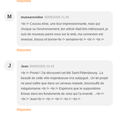
Répondre
M
musearevelise
30/09/2009 21:45
<br /> Coucou elise, une tour impressionnante, mais qui
choque vu l'environnement, ton article était très intéressant, je
suis de nouveau parmi vous sur le web, ma connexion est
revenue, bisous et bonne<br /> semaine<br /> <br /> <br />
Répondre
J
Jean
30/09/2009 10:42
<br /> Priviet ! J'ai découvert cet été Saint Pétersbourg...La
beauté de cette ville majestueuse m'a subjugué...Un tel projet
ne peut naître que dans un cerveau malade, boursouflé de
mégalomanie.<br /> <br /> Espérons que le suppositoire
finisse dans les fondements de celui qui l'a inventé ...<br />
<br /> Jean<br /> <br /> <br /> <br /> <br />
Répondre