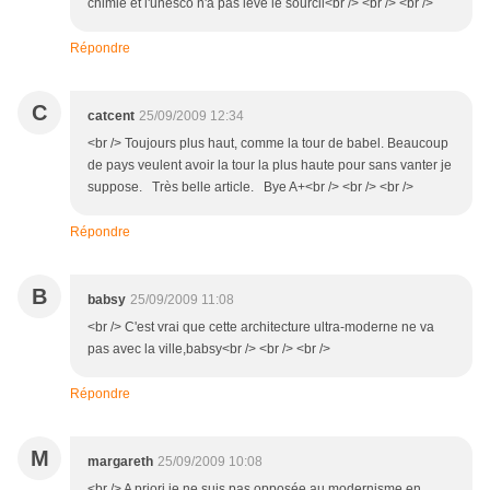
chimie et l'unesco n'a pas levé le sourcil<br /> <br /> <br />
Répondre
C
catcent
25/09/2009 12:34
<br /> Toujours plus haut, comme la tour de babel. Beaucoup
de pays veulent avoir la tour la plus haute pour sans vanter je
suppose. Très belle article. Bye A+<br /> <br /> <br />
Répondre
B
babsy
25/09/2009 11:08
<br /> C'est vrai que cette architecture ultra-moderne ne va
pas avec la ville,babsy<br /> <br /> <br />
Répondre
M
margareth
25/09/2009 10:08
<br /> A priori je ne suis pas opposée au modernisme en