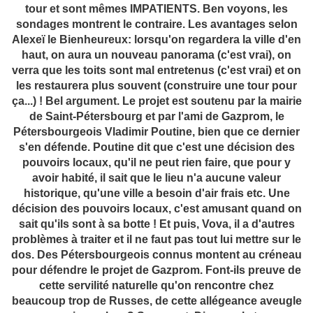
tour et sont mêmes IMPATIENTS. Ben voyons, les
sondages montrent le contraire. Les avantages selon
Alexeï le Bienheureux: lorsqu'on regardera la ville d'en
haut, on aura un nouveau panorama (c'est vrai), on
verra que les toits sont mal entretenus (c'est vrai) et on
les restaurera plus souvent (construire une tour pour
ça...) !
Bel argument. Le projet est soutenu par la mairie
de Saint-Pétersbourg et par l'ami de Gazprom, le
Pétersbourgeois Vladimir Poutine, bien que ce dernier
s'en défende.
Poutine dit que c'est une décision des
pouvoirs locaux, qu'il ne peut
rien faire, que pour y
avoir habité, il sait que le lieu n'a aucune valeur
historique, qu'une ville a besoin d'air frais etc. Une
décision des pouvoirs locaux, c'est amusant quand on
sait qu'ils sont à sa botte !
Et puis, Vova, il a d'autres
problèmes à traiter et il ne faut pas tout lui mettre sur le
dos.
Des Pétersbourgeois connus montent au créneau
pour défendre le projet de Gazprom. Font-ils preuve de
cette servilité naturelle qu'on rencontre chez
beaucoup trop de Russes, de cette allégeance aveugle