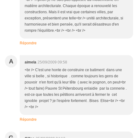
matière architecturale. Chaque époque a renouvelé les
constructions. Mais il est vrai que certaines villes, par
exception, présentent une telle<br /> unité architecturale, si
harmonieuse et bien pensée, qu'il serait désastreux d'en
rompre l'équilibre.<br /> <br /> <br />
Répondre
A
aimela
25/09/2009 09:58
<br /> C'est une honte de construire ce batiment dans une
ville si belle , si historique . comme toujours les gens de
pouvoir n'en font qu'à leur tête ( avec le pognon, on peut<br
/> tout faire) Pauvre St Pétersbourg enlaidie par la connerie .
est-ce que toutes les pétitions arriveront à fermer le cet
ignoble projet ? je l'espère fortement . Bises Elise<br /> <br
/> <br />
Répondre
G