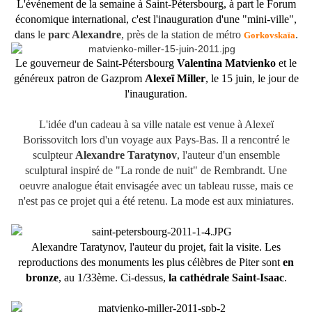
L'événement de la semaine à Saint-Pétersbourg, à part le Forum
économique international, c'est l'inauguration d'une "mini-ville",
dans
le
parc Alexandre
, près de la station de métro
.
Gorkovskaïa
Le gouverneur de Saint-Pétersbourg
Valentina Matvienko
et le
généreux patron de Gazprom
Alexeï Miller
, le 15 juin, le jour de
l'inauguration
.
L'idée d'un cadeau à sa ville natale est venue à Alexeï
Borissovitch lors d'un voyage aux Pays-Bas. Il a rencontré le
sculpteur
Alexandre Taratynov
, l'auteur d'un ensemble
sculptural inspiré de "La ronde de nuit" de Rembrandt. Une
oeuvre analogue était envisagée avec un tableau russe, mais ce
n'est pas ce projet qui a été retenu. La mode est aux miniatures.
Alexandre Taratynov, l'auteur du projet, fait la visite. Les
reproductions des monuments les plus célèbres de Piter sont
en
bronze
, au 1/33ème. Ci-dessus,
la cathédrale Saint-Isaac
.