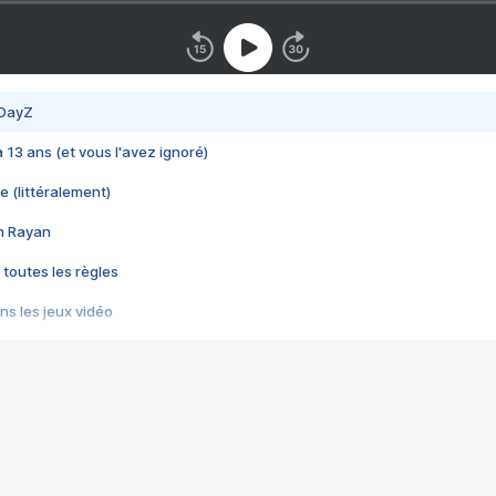
 DayZ
 a 13 ans (et vous l'avez ignoré)
e (littéralement)
im Rayan
 toutes les règles
s les jeux vidéo
us choquant de Rockstar ? - Le scandale BULLY
e plus moche de Steam
du RÊVE tourne au CAUCHEMAR
pendant 8 heures