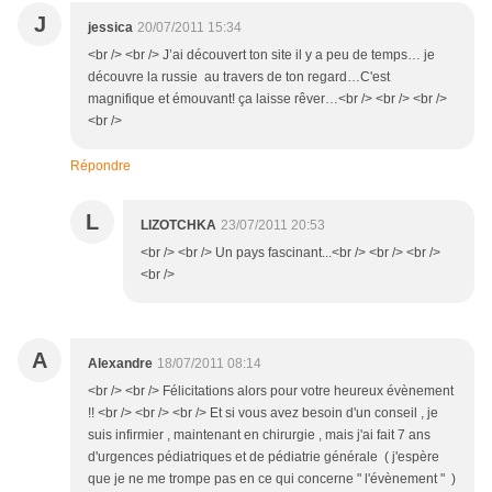
J
jessica
20/07/2011 15:34
<br /> <br /> J’ai découvert ton site il y a peu de temps… je
découvre la russie au travers de ton regard…C'est
magnifique et émouvant! ça laisse rêver…<br /> <br /> <br />
<br />
Répondre
L
LIZOTCHKA
23/07/2011 20:53
<br /> <br /> Un pays fascinant...<br /> <br /> <br />
<br />
A
Alexandre
18/07/2011 08:14
<br /> <br /> Félicitations alors pour votre heureux évènement
!! <br /> <br /> <br /> Et si vous avez besoin d'un conseil , je
suis infirmier , maintenant en chirurgie , mais j'ai fait 7 ans
d'urgences pédiatriques et de pédiatrie générale ( j'espère
que je ne me trompe pas en ce qui concerne " l'évènement " )