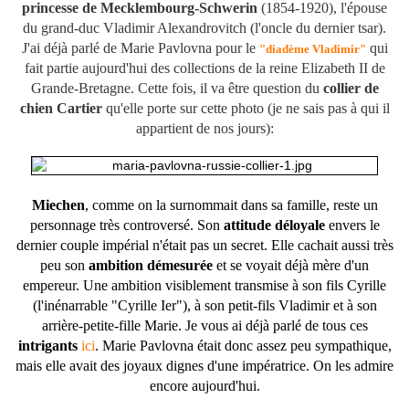
princesse de Mecklembourg-Schwerin
(1854-1920), l'épouse
du grand-duc Vladimir Alexandrovitch (l'oncle du dernier tsar).
J'ai déjà parlé de Marie Pavlovna pour le
qui
"diadème Vladimir"
fait partie aujourd'hui des collections de la reine Elizabeth II de
Grande-Bretagne.
Cette fois, il va être question du
collier de
chien Cartier
qu'elle porte sur cette photo (je ne sais pas à qui il
appartient de nos jours):
Miechen
, comme on la surnommait dans sa famille, reste un
personnage très controversé. Son
attitude déloyale
envers le
dernier couple impérial n'était pas un secret. Elle cachait aussi très
peu son
ambition démesurée
et se voyait déjà mère d'un
empereur. Une ambition visiblement transmise à son fils Cyrille
(l'inénarrable "Cyrille Ier"), à son petit-fils Vladimir et à son
arrière-petite-fille Marie. Je vous ai déjà parlé de tous ces
intrigants
ici
. Marie Pavlovna était donc assez peu sympathique,
mais elle avait des joyaux dignes d'une impératrice. On les admire
encore aujourd'hui.