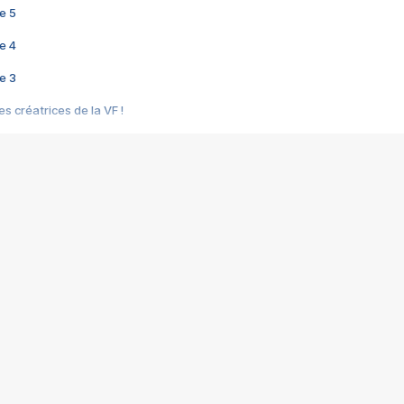
e 5
e 4
e 3
s créatrices de la VF !
e 2
e 1
e Mektoub My Love arrive enfin ! Rencontre avec Shaïn Boumedine et Sal
i : après Toni en famille
elle réalise le bouleversant Dites lui que je l'aime
ais ! Rencontre autour de Vie privée de Rebecca Zlotowski
 de Marguerite, Grave... Rencontre avec Ella Rumpf
 Les Rêveurs, un film intime sur la santé mentale
a avec un film sur le mouvement des Gilets jaunes