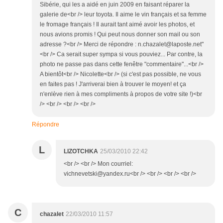
Sibérie, qui les a aidé en juin 2009 en faisant réparer la
galerie de<br /> leur toyota. Il aime le vin français et sa femme
le fromage français ! Il aurait tant aimé avoir les photos, et
nous avions promis ! Qui peut nous donner son mail ou son
adresse ?<br /> Merci de répondre : n.chazalet@laposte.net"
<br /> Ca serait super sympa si vous pouviez... Par contre, la
photo ne passe pas dans cette fenêtre "commentaire"...<br />
A bientôt<br /> Nicolette<br /> (si c'est pas possible, ne vous
en faites pas ! J'arriverai bien à trouver le moyen! et ça
n'enlève rien à mes compliments à propos de votre site !)<br
/> <br /> <br /> <br />
Répondre
L
LIZOTCHKA
25/03/2010 22:42
<br /> <br /> Mon courriel:
vichnevetski@yandex.ru<br /> <br /> <br /> <br />
C
chazalet
22/03/2010 11:57