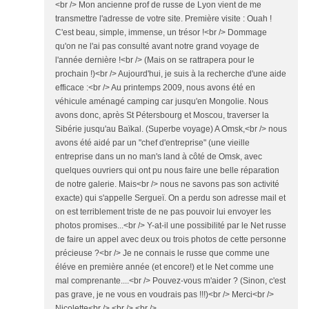
<br /> Mon ancienne prof de russe de Lyon vient de me
transmettre l'adresse de votre site. Première visite : Ouah !
C'est beau, simple, immense, un trésor !<br /> Dommage
qu'on ne l'ai pas consulté avant notre grand voyage de
l'année dernière !<br /> (Mais on se rattrapera pour le
prochain !)<br /> Aujourd'hui, je suis à la recherche d'une aide
efficace :<br /> Au printemps 2009, nous avons été en
véhicule aménagé camping car jusqu'en Mongolie. Nous
avons donc, après St Pétersbourg et Moscou, traverser la
Sibérie jusqu'au Baïkal. (Superbe voyage) A Omsk,<br /> nous
avons été aidé par un "chef d'entreprise" (une vieille
entreprise dans un no man's land à côté de Omsk, avec
quelques ouvriers qui ont pu nous faire une belle réparation
de notre galerie. Mais<br /> nous ne savons pas son activité
exacte) qui s'appelle Sergueï. On a perdu son adresse mail et
on est terriblement triste de ne pas pouvoir lui envoyer les
photos promises...<br /> Y-at-il une possibilité par le Net russe
de faire un appel avec deux ou trois photos de cette personne
précieuse ?<br /> Je ne connais le russe que comme une
éléve en première année (et encore!) et le Net comme une
mal comprenante....<br /> Pouvez-vous m'aider ? (Sinon, c'est
pas grave, je ne vous en voudrais pas !!!)<br /> Merci<br />
Nicolette<br /> <br /> <br />