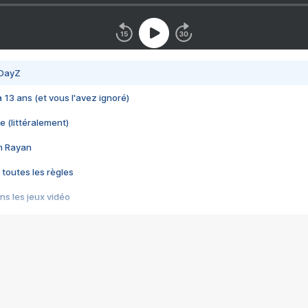
 DayZ
 a 13 ans (et vous l'avez ignoré)
e (littéralement)
im Rayan
 toutes les règles
s les jeux vidéo
us choquant de Rockstar ? - Le scandale BULLY
e plus moche de Steam
du RÊVE tourne au CAUCHEMAR
pendant 8 heures