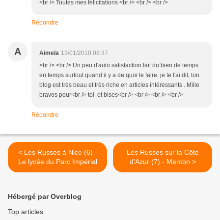
<br /> Toutes mes félicitations <br /> <br /> <br />
Répondre
A
Aimela
13/01/2010 08:37
<br /> <br /> Un peu d'auto satisfaction fait du bien de temps
en temps surtout quand il y a de quoi le faire. je te l'ai dit, ton
blog est très beau et très riche en articles intéressants . Mille
bravos pour<br /> toi et bises<br /> <br /> <br /> <br />
Répondre
< Les Russes à Nice (6) -
Les Russes sur la Côte
Le lycée du Parc Impérial
d'Azur (7) - Menton >
Hébergé par Overblog
Top articles