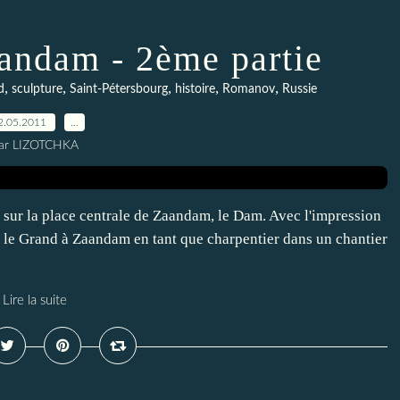
aandam - 2ème partie
,
,
,
,
,
d
sculpture
Saint-Pétersbourg
histoire
Romanov
Russie
2.05.2011
…
ar LIZOTCHKA
nd sur la place centrale de Zaandam, le Dam. Avec l'impression
rre le Grand à Zaandam en tant que charpentier dans un chantier
Lire la suite