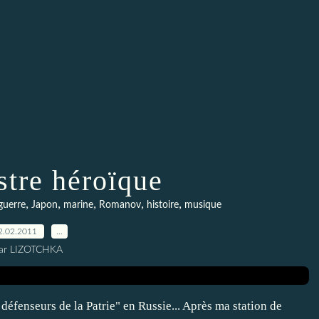
stre héroïque
,
,
,
,
,
guerre
Japon
marine
Romanov
histoire
musique
2.02.2011
…
ar LIZOTCHKA
 défenseurs de la Patrie" en Russie... Après ma station de