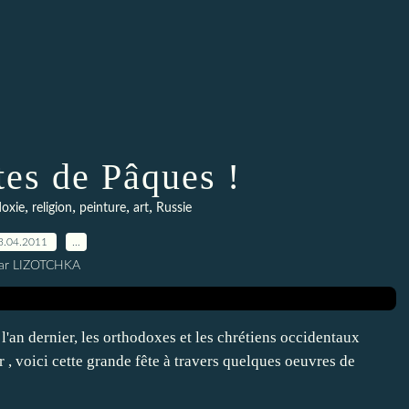
tes de Pâques !
,
,
,
,
doxie
religion
peinture
art
Russie
3.04.2011
…
ar LIZOTCHKA
 dernier, les orthodoxes et les chrétiens occidentaux
, voici cette grande fête à travers quelques oeuvres de