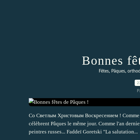
Bonnes fê
,
,
Fêtes
Pâques
ortho
2
P
Со Светлым Христовым Воскресением ! Comme l'an
célèbrent Pâques le même jour. Comme l'an dernier 
peintres russes... Faddeï Goretski "La salutation...