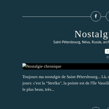
Nostalg
,
,
,
Saint-Pétersbourg
Néva
Russie
arc
1
P
Toujours ma nostalgie de Saint-Pétersbourg... Là, c
jours: c'est la "Strelka", la pointe est de l'île Vassil
le plus beau, très...