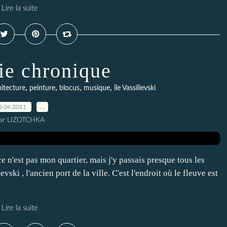
Lire la suite
ie chronique
,
,
,
,
hitecture
peinture
blocus
musique
île Vassilievski
5.04.2011
…
ar LIZOTCHKA
e n'est pas mon quartier, mais j'y passais presque tous les
ievski , l'ancien port de la ville. C'est l'endroit où le fleuve est
Lire la suite