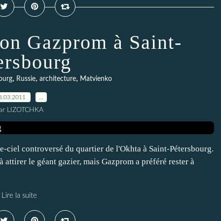
eton Gazprom à Saint-
ersbourg
,
,
,
ourg
Russie
architecture
Matvienko
8.03.2011
…
ar LIZOTCHKA
ciel controversé du quartier de l'Okhta à Saint-Pétersbourg.
attirer le géant gazier, mais Gazprom a préféré rester à
Lire la suite