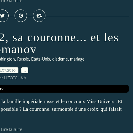
Lire la suite
, sa couronne... et les
omanov
,
,
,
,
hington
Russie
Etats-Unis
diadème
mariage
1.07.2010
…
ar LIZOTCHKA
e la famille impériale russe et le concours Miss Univers . Et
e possible ? La couronne, surmontée d'une croix, qui faisait
Lire la suite