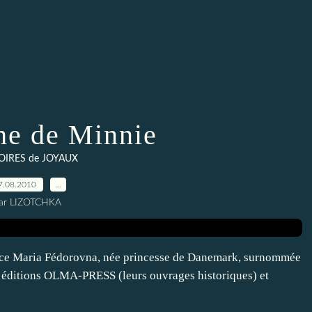
he de Minnie
OIRES de JOYAUX
7.08.2010
…
ar LIZOTCHKA
trice Maria Fédorovna, née princesse de Danemark, surnommée
s éditions OLMA-PRESS (leurs ouvrages historiques) et