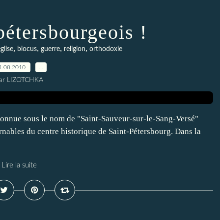
pétersbourgeois !
,
,
,
,
glise
blocus
guerre
religion
orthodoxie
1.08.2010
…
ar LIZOTCHKA
 connue sous le nom de "Saint-Sauveur-sur-le-Sang-Versé"
ables du centre historique de Saint-Pétersbourg. Dans la
Lire la suite