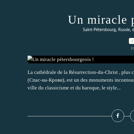
Un miracle 
,
,
Saint-Pétersbourg
Russie
é
2
P
La cathédrale de la Résurrection-du-Christ , plus
(Спас-на-Крови), est un des monuments incontourn
ville du classicisme et du baroque, le style...