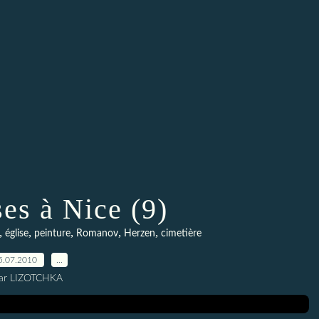
es à Nice (9)
,
,
,
,
,
église
peinture
Romanov
Herzen
cimetière
5.07.2010
…
ar LIZOTCHKA