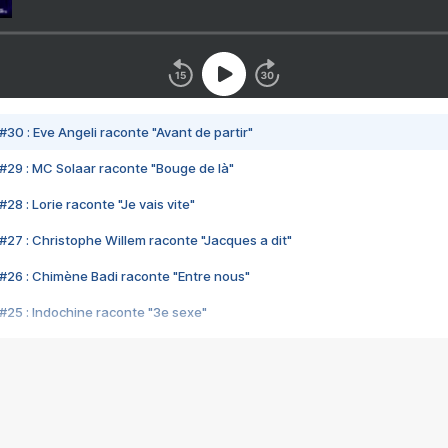
#30 : Eve Angeli raconte "Avant de partir"
#29 : MC Solaar raconte "Bouge de là"
28 : Lorie raconte "Je vais vite"
#27 : Christophe Willem raconte "Jacques a dit"
#26 : Chimène Badi raconte "Entre nous"
#25 : Indochine raconte "3e sexe"
#24 : Zaho raconte "C'est chelou"
#23 : Patrick Bruel raconte "Au café des délices"
#22 : Kyo raconte "Le chemin"