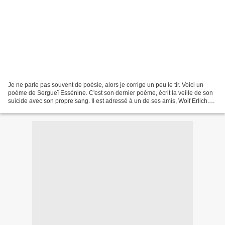
Je ne parle pas souvent de poésie, alors je corrige un peu le tir. Voici un
poème de Sergueï Essénine. C'est son dernier poème, écrit la veille de son
suicide avec son propre sang. Il est adressé à un de ses amis, Wolf Erlich.
Monument à Sergueï Essénine...