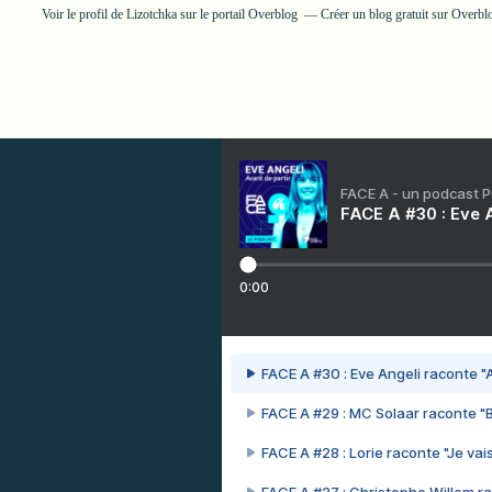
Voir le profil de
Lizotchka
sur le portail Overblog
Créer un blog gratuit sur Overbl
FACE A - un podcast 
FACE A #30 : Eve A
0:00
FACE A #30 : Eve Angeli raconte "A
FACE A #29 : MC Solaar raconte "
FACE A #28 : Lorie raconte "Je vais