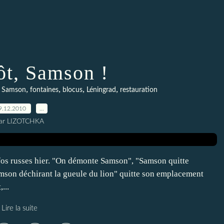
ôt, Samson !
,
,
,
,
,
Samson
fontaines
blocus
Léningrad
restauration
9.12.2010
…
ar LIZOTCHKA
infos russes hier. "On démonte Samson", "Samson quitte
amson déchirant la gueule du lion" quitte son emplacement
...
Lire la suite