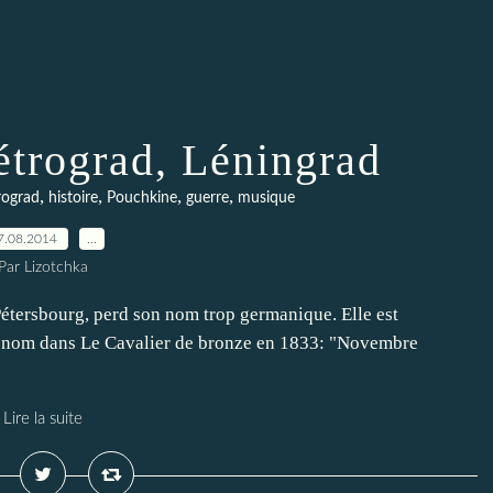
étrograd, Léningrad
,
,
,
,
rograd
histoire
Pouchkine
guerre
musique
7.08.2014
…
Par Lizotchka
-Pétersbourg, perd son nom trop germanique. Elle est
e nom dans Le Cavalier de bronze en 1833: "Novembre
Lire la suite