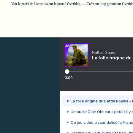
Voir le profil de
Lizotchka
sur le portail Overblog
Créer un blog gratuit sur Overbl
Hall of Game
La folle origine du
0:00
La folle origine du Battle Royale -
Un autre Clair Obscur existait il y
Ce jeu vidéo a scandalisé la Franc