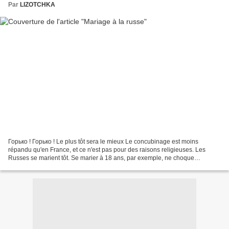
Par
LIZOTCHKA
Горько ! Горько ! Le plus tôt sera le mieux Le concubinage est moins
répandu qu'en France, et ce n'est pas pour des raisons religieuses. Les
Russes se marient tôt. Se marier à 18 ans, par exemple, ne choque
personne. Ni une fille, ni même un garçon. Après...