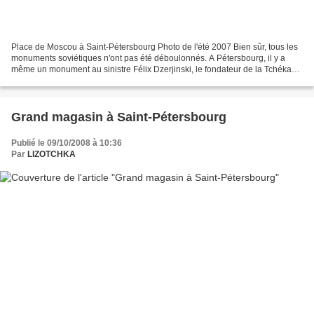
Place de Moscou à Saint-Pétersbourg Photo de l'été 2007 Bien sûr, tous les
monuments soviétiques n'ont pas été déboulonnés. A Pétersbourg, il y a
même un monument au sinistre Félix Dzerjinski, le fondateur de la Tchéka
(ancêtre du KGB), responsable de...
Grand magasin à Saint-Pétersbourg
Publié le 09/10/2008 à 10:36
Par
LIZOTCHKA