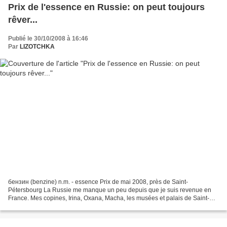
Prix de l'essence en Russie: on peut toujours
rêver...
Publié le 30/10/2008 à 16:46
Par
LIZOTCHKA
бензин (benzine) n.m. - essence Prix de mai 2008, près de Saint-
Pétersbourg La Russie me manque un peu depuis que je suis revenue en
France. Mes copines, Irina, Oxana, Macha, les musées et palais de Saint-
Pétersbourg, les spectacles, la riajenka ... Mais...