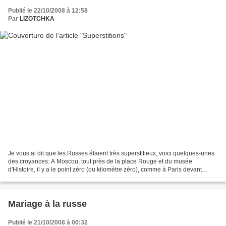
Publié le 22/10/2008 à 12:58
Par
LIZOTCHKA
Je vous ai dit que les Russes étaient très superstitieux, voici quelques-unes
des croyances: A Moscou, tout près de la place Rouge et du musée
d'Histoire, il y a le point zéro (ou kilomètre zéro), comme à Paris devant
Notre-Dame. Les gens, pour attirer...
Mariage à la russe
Publié le 21/10/2008 à 00:32