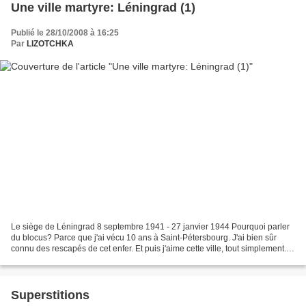
Une ville martyre: Léningrad (1)
Publié le 28/10/2008 à 16:25
Par
LIZOTCHKA
Le siège de Léningrad 8 septembre 1941 - 27 janvier 1944 Pourquoi parler
du blocus? Parce que j'ai vécu 10 ans à Saint-Pétersbourg. J'ai bien sûr
connu des rescapés de cet enfer. Et puis j'aime cette ville, tout simplement.
On n'oublie pas... Place de...
Superstitions