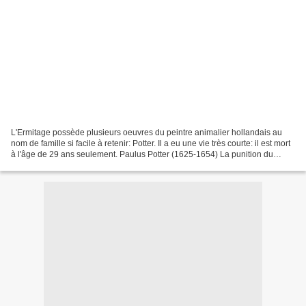
L'Ermitage possède plusieurs oeuvres du peintre animalier hollandais au
nom de famille si facile à retenir: Potter. Il a eu une vie très courte: il est mort
à l'âge de 29 ans seulement. Paulus Potter (1625-1654) La punition du
chasseur vers 1647 Musée...