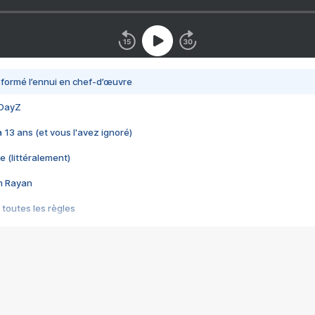
nsformé l’ennui en chef-d’œuvre
 DayZ
 a 13 ans (et vous l'avez ignoré)
e (littéralement)
im Rayan
 toutes les règles
s les jeux vidéo
us choquant de Rockstar ? - Le scandale BULLY
e plus moche de Steam
du RÊVE tourne au CAUCHEMAR