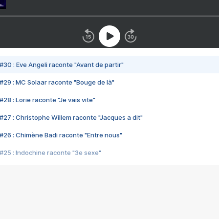
#30 : Eve Angeli raconte "Avant de partir"
#29 : MC Solaar raconte "Bouge de là"
28 : Lorie raconte "Je vais vite"
#27 : Christophe Willem raconte "Jacques a dit"
#26 : Chimène Badi raconte "Entre nous"
#25 : Indochine raconte "3e sexe"
#24 : Zaho raconte "C'est chelou"
#23 : Patrick Bruel raconte "Au café des délices"
#22 : Kyo raconte "Le chemin"