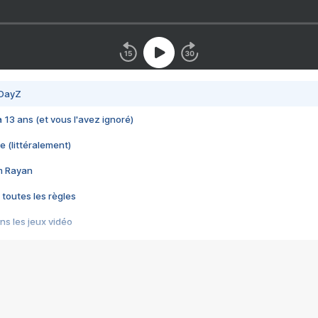
 DayZ
 a 13 ans (et vous l'avez ignoré)
e (littéralement)
im Rayan
 toutes les règles
s les jeux vidéo
us choquant de Rockstar ? - Le scandale BULLY
e plus moche de Steam
du RÊVE tourne au CAUCHEMAR