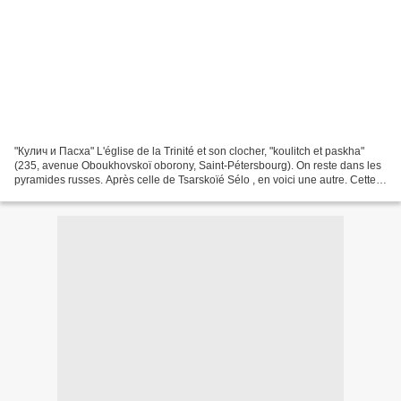
"Кулич и Пасха" L'église de la Trinité et son clocher, "koulitch et paskha"
(235, avenue Oboukhovskoï oborony, Saint-Pétersbourg). On reste dans les
pyramides russes. Après celle de Tsarskoïé Sélo , en voici une autre. Cette
petite église, éloignée du...