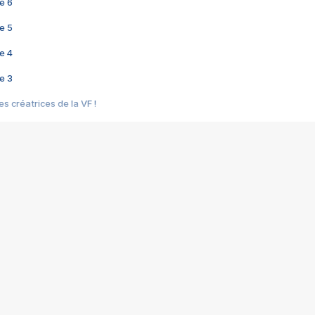
e 6
e 5
e 4
e 3
s créatrices de la VF !
e 2
e 1
e Mektoub My Love arrive enfin ! Rencontre avec Shaïn Boumedine et Sal
i : après Toni en famille
elle réalise le bouleversant Dites lui que je l'aime
ais ! Rencontre autour de Vie privée de Rebecca Zlotowski
 de Marguerite, Grave... Rencontre avec Ella Rumpf
 Les Rêveurs, un film intime sur la santé mentale