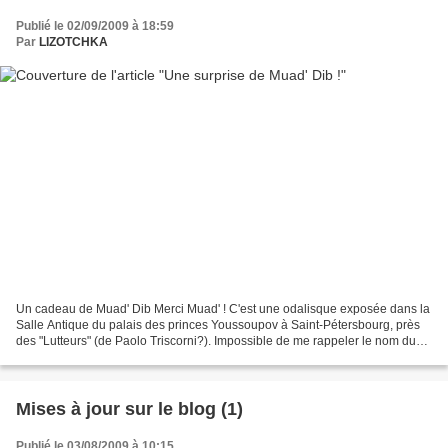
Publié le 02/09/2009 à 18:59
Par
LIZOTCHKA
Un cadeau de Muad' Dib Merci Muad' ! C'est une odalisque exposée dans la
Salle Antique du palais des princes Youssoupov à Saint-Pétersbourg, près
des "Lutteurs" (de Paolo Triscorni?). Impossible de me rappeler le nom du
peintre, français je crois. Cela...
Mises à jour sur le blog (1)
Publié le 03/08/2009 à 10:15