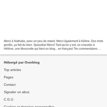
Merci à Nathalie, avec un peu de retard. Merci également à Kéline. Des mots
gentils, ça fait du bien. Spassiba! Merci! Tant qu'on y est, un спасибо à
Hélène, une Moscovite qui tient un blog... en français! Tes commentaires me
sont bien utiles et n'hésite...
Hébergé par Overblog
Top articles
Pages
Contact
Signaler un abus
C.G.U.
Cookies et données personnelles