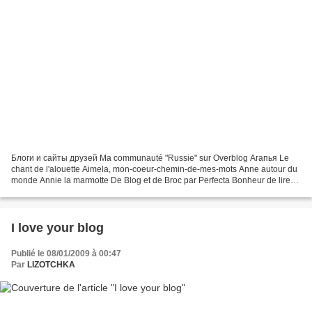
Блоги и сайты друзей Ma communauté "Russie" sur Overblog Агапья Le
chant de l'alouette Aimela, mon-coeur-chemin-de-mes-mots Anne autour du
monde Annie la marmotte De Blog et de Broc par Perfecta Bonheur de lire
Le blog de Tiot Aquarelle et botanique par...
I love your blog
Publié le 08/01/2009 à 00:47
Par
LIZOTCHKA