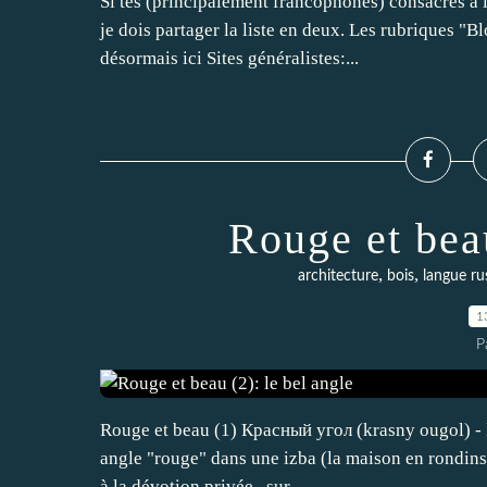
Si tes (principalement francophones) consacrés à la
je dois partager la liste en deux. Les rubriques "
désormais ici Sites généralistes:...
Rouge et beau
,
,
architecture
bois
langue ru
1
P
Rouge et beau (1) Красный угол (krasny ougol) - le
angle "rouge" dans une izba (la maison en rondins 
à la dévotion privée , sur...