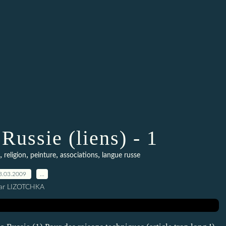
Russie (liens) - 1
,
,
,
,
religion
peinture
associations
langue russe
3.03.2009
…
ar LIZOTCHKA