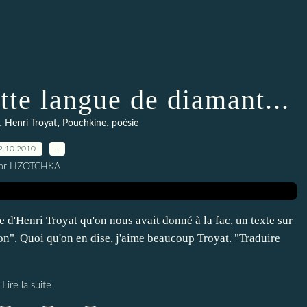
tte langue de diamant...
,
,
,
Henri Troyat
Pouchkine
poésie
2.10.2010
…
ar LIZOTCHKA
e d'Henri Troyat qu'on nous avait donné à la fac, un texte sur
son". Quoi qu'on en dise, j'aime beaucoup Troyat. "Traduire
Lire la suite