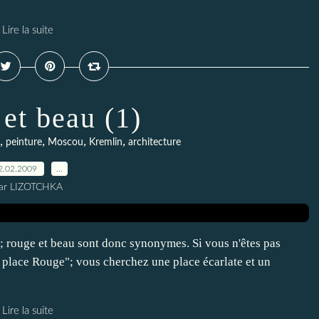
Lire la suite
et beau (1)
,
,
,
,
peinture
Moscou
Kremlin
architecture
2.02.2009
…
ar LIZOTCHKA
e; rouge et beau sont donc synonymes. Si vous n'êtes pas
a place Rouge"; vous cherchez une place écarlate et un
Lire la suite