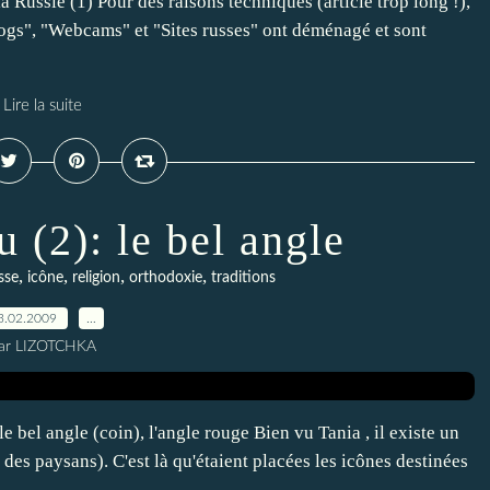
 Russie (1) Pour des raisons techniques (article trop long !),
Blogs", "Webcams" et "Sites russes" ont déménagé et sont
Lire la suite
 (2): le bel angle
,
,
,
,
sse
icône
religion
orthodoxie
traditions
3.02.2009
…
ar LIZOTCHKA
 bel angle (coin), l'angle rouge Bien vu Tania , il existe un
des paysans). C'est là qu'étaient placées les icônes destinées