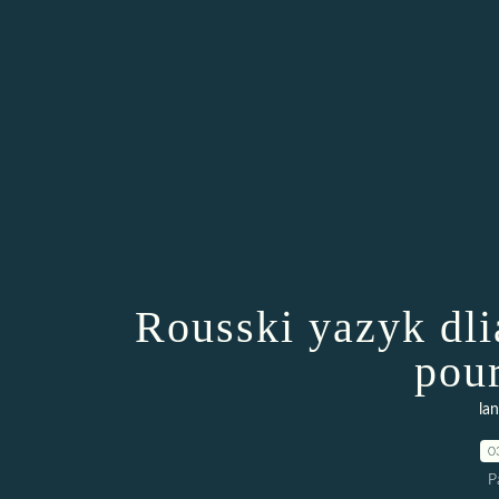
Rousski yazyk dli
pour
la
0
P