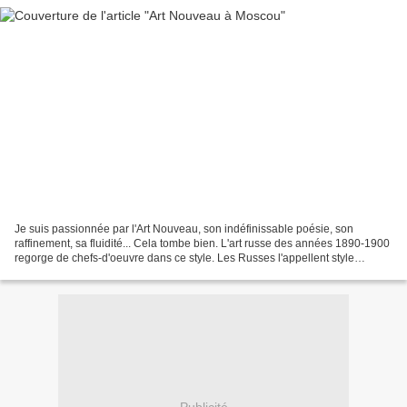
Je suis passionnée par l'Art Nouveau, son indéfinissable poésie, son
raffinement, sa fluidité... Cela tombe bien. L'art russe des années 1890-1900
regorge de chefs-d'oeuvre dans ce style. Les Russes l'appellent style
Modern. J'ai habité 10 ans dans le...