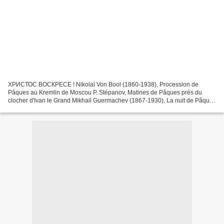
ХРИСТОС ВОСКРЕСЕ ! Nikolaï Von Bool (1860-1938), Procession de
Pâques au Kremlin de Moscou P. Stépanov, Matines de Pâques près du
clocher d'Ivan le Grand Mikhail Guermachev (1867-1930), La nuit de Pâques
au Kremlin de Moscou Mikhail Guermachev, Les matines...