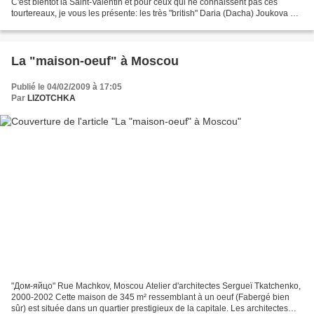
C'est bientôt la Saint-Valentin et pour ceux qui ne connaissent pas ces
tourtereaux, je vous les présente: les très "british" Daria (Dacha) Joukova et
Roman Abramovitch. Les amoureux...
La "maison-oeuf" à Moscou
Publié le 04/02/2009 à 17:05
Par
LIZOTCHKA
"Дом-яйцо" Rue Machkov, Moscou Atelier d'architectes Sergueï Tkatchenko,
2000-2002 Cette maison de 345 m² ressemblant à un oeuf (Fabergé bien
sûr) est située dans un quartier prestigieux de la capitale. Les architectes