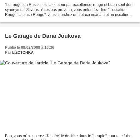
"Le rouge, en Russie, est la couleur par excellence; rouge et beau sont donc
synonymes. Si vous n'êtes pas prévenu, vous entendez dire: "L'escalier
Rouge, la place Rouge"; vous cherchez une place écarlate et un escalier
ponceau, et vous ne trouverez pas...
Le Garage de Daria Joukova
Publié le 09/02/2009 à 16:36
Par
LIZOTCHKA
Bon, vous m'excuserez. J'ai décidé de faire dans le "people" pour une fois.