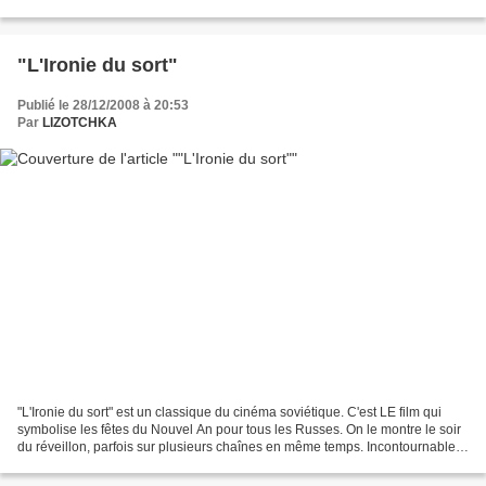
voulaient construire une maternité...
"L'Ironie du sort"
Publié le 28/12/2008 à 20:53
Par
LIZOTCHKA
"L'Ironie du sort" est un classique du cinéma soviétique. C'est LE film qui
symbolise les fêtes du Nouvel An pour tous les Russes. On le montre le soir
du réveillon, parfois sur plusieurs chaînes en même temps. Incontournable,
comme un bon repas ! La...