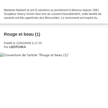
Madame Mallard et ses 8 canetons se promènent à Moscou depuis 1991
Sculpteur Nancy Schön Non loin du couvent Novodiévitchi, cette famille de
canards est très appréciée des Moscovites. Le monument est inspiré du
classique de la littérature enfantine américaine,"Make...
Rouge et beau (1)
Publié le 12/02/2009 à 17:15
Par
LIZOTCHKA