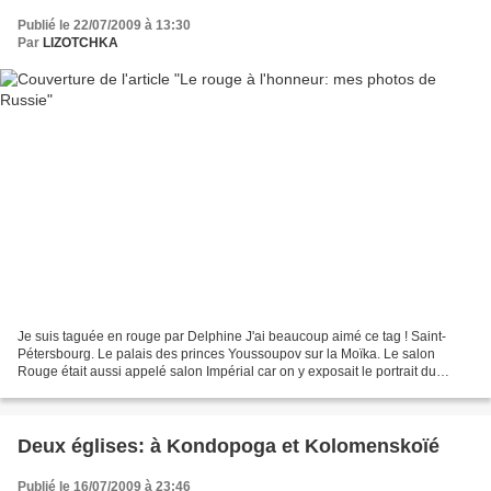
Publié le 22/07/2009 à 13:30
Par
LIZOTCHKA
Je suis taguée en rouge par Delphine J'ai beaucoup aimé ce tag ! Saint-
Pétersbourg. Le palais des princes Youssoupov sur la Moïka. Le salon
Rouge était aussi appelé salon Impérial car on y exposait le portrait du
souverain régnant. Aujourd'hui, on peut...
Deux églises: à Kondopoga et Kolomenskoïé
Publié le 16/07/2009 à 23:46