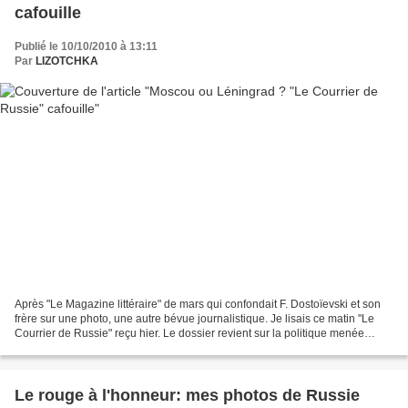
cafouille
Publié le 10/10/2010 à 13:11
Par
LIZOTCHKA
Après "Le Magazine littéraire" de mars qui confondait F. Dostoïevski et son
frère sur une photo, une autre bévue journalistique. Je lisais ce matin "Le
Courrier de Russie" reçu hier. Le dossier revient sur la politique menée
pendant 18 ans à Moscou par...
Le rouge à l'honneur: mes photos de Russie