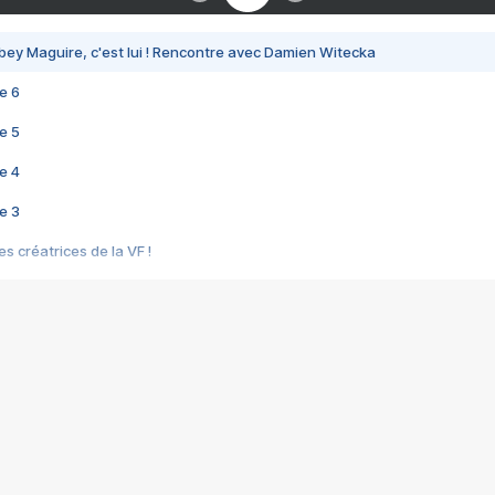
bey Maguire, c'est lui ! Rencontre avec Damien Witecka
e 6
e 5
e 4
e 3
s créatrices de la VF !
e 2
e 1
e Mektoub My Love arrive enfin ! Rencontre avec Shaïn Boumedine et Sal
i : après Toni en famille
elle réalise le bouleversant Dites lui que je l'aime
ais ! Rencontre autour de Vie privée de Rebecca Zlotowski