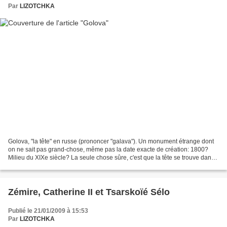
Par
LIZOTCHKA
Golova, "la tête" en russe (prononcer "galava"). Un monument étrange dont
on ne sait pas grand-chose, même pas la date exacte de création: 1800?
Milieu du XIXe siècle? La seule chose sûre, c'est que la tête se trouve dans
le parc de la résidence Serguiyevka,...
Zémire, Catherine II et Tsarskoïé Sélo
Publié le 21/01/2009 à 15:53
Par
LIZOTCHKA