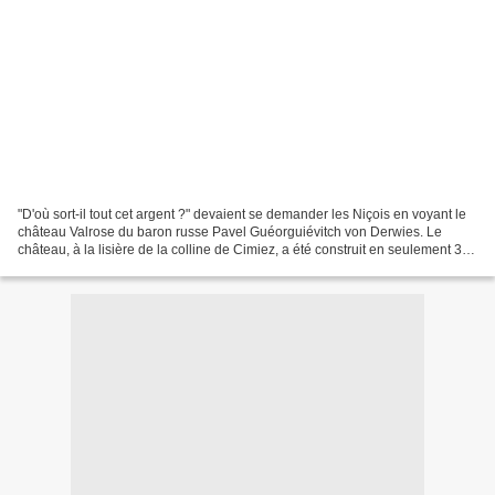
"D'où sort-il tout cet argent ?" devaient se demander les Niçois en voyant le
château Valrose du baron russe Pavel Guéorguiévitch von Derwies. Le
château, à la lisière de la colline de Cimiez, a été construit en seulement 3
ans, de 1867 à 1870, par l'architecte...