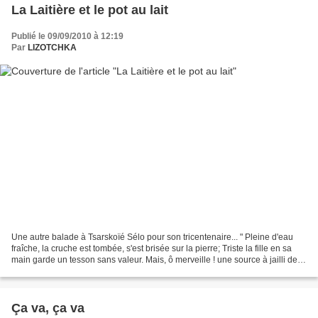
La Laitière et le pot au lait
Publié le 09/09/2010 à 12:19
Par
LIZOTCHKA
Une autre balade à Tsarskoïé Sélo pour son tricentenaire... " Pleine d'eau
fraîche, la cruche est tombée, s'est brisée sur la pierre; Triste la fille en sa
main garde un tesson sans valeur. Mais, ô merveille ! une source à jailli de la
cruche brisée:...
Ça va, ça va