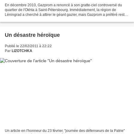
En décembre 2010, Gazprom a renoncé à son gratte-ciel controversé du
quartier de l'Okhta à Saint-Pétersbourg. Immédiatement, la région de
Léningrad a cherché à attirer le géant gazier, mais Gazprom a préféré rester
à Saint-Pétersbourg intra-muros (question...
Un désastre héroïque
Publié le 22/02/2011 à 22:22
Par
LIZOTCHKA
Un article en l'honneur du 23 février, "journée des défenseurs de la Patrie"