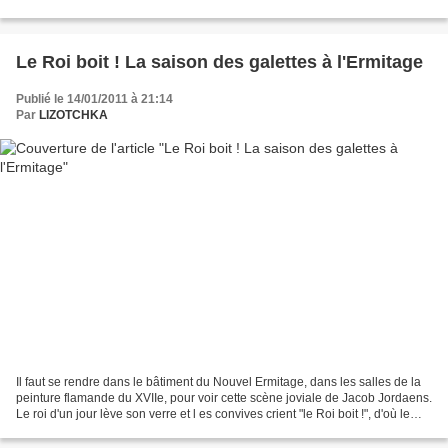
(la plupart morts...
Le Roi boit ! La saison des galettes à l'Ermitage
Publié le 14/01/2011 à 21:14
Par
LIZOTCHKA
Il faut se rendre dans le bâtiment du Nouvel Ermitage, dans les salles de la
peinture flamande du XVIIe, pour voir cette scène joviale de Jacob Jordaens.
Le roi d'un jour lève son verre et l es convives crient "le Roi boit !", d'où le
nom du tableau....