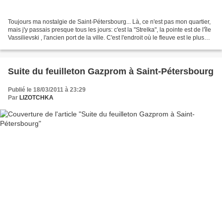
Toujours ma nostalgie de Saint-Pétersbourg... Là, ce n'est pas mon quartier,
mais j'y passais presque tous les jours: c'est la "Strelka", la pointe est de l'île
Vassilievski , l'ancien port de la ville. C'est l'endroit où le fleuve est le plus
beau, très...
Suite du feuilleton Gazprom à Saint-Pétersbourg
Publié le 18/03/2011 à 23:29
Par
LIZOTCHKA