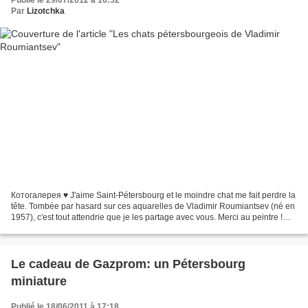
Publié le 29/07/2012 à 16:52
Par
Lizotchka
Котогалерея ♥ J'aime Saint-Pétersbourg et le moindre chat me fait perdre la
tête. Tombée par hasard sur ces aquarelles de Vladimir Roumiantsev (né en
1957), c'est tout attendrie que je les partage avec vous. Merci au peintre !
Romance pétersbourgeoise...
Le cadeau de Gazprom: un Pétersbourg
miniature
Publié le 18/06/2011 à 17:18