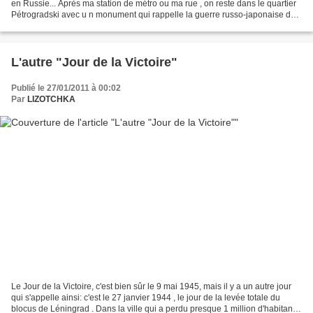
en Russie... Après ma station de métro ou ma rue , on reste dans le quartier
Pétrogradski avec u n monument qui rappelle la guerre russo-japonaise de
1904-1905: le monument au...
L'autre "Jour de la Victoire"
Publié le 27/01/2011 à 00:02
Par
LIZOTCHKA
Le Jour de la Victoire, c'est bien sûr le 9 mai 1945, mais il y a un autre jour
qui s'appelle ainsi: c'est le 27 janvier 1944 , le jour de la levée totale du
blocus de Léningrad . Dans la ville qui a perdu presque 1 million d'habitants