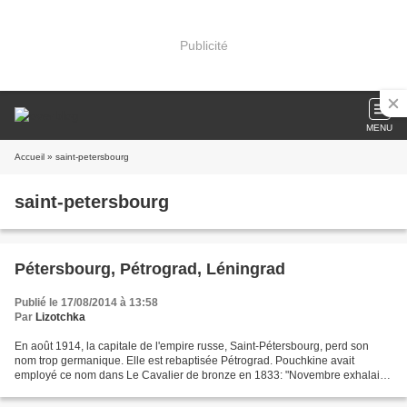
Publicité
MENU
Accueil
» saint-petersbourg
saint-petersbourg
Pétersbourg, Pétrograd, Léningrad
Publié le 17/08/2014 à 13:58
Par
Lizotchka
En août 1914, la capitale de l'empire russe, Saint-Pétersbourg, perd son
nom trop germanique. Elle est rebaptisée Pétrograd. Pouchkine avait
employé ce nom dans Le Cavalier de bronze en 1833: "Novembre exhalait
sa froidure / Sur Pétrograd enténébré" ....